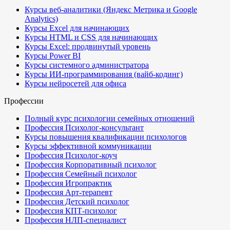
Курсы веб-аналитики (Яндекс Метрика и Google
Analytics)
Курсы Excel для начинающих
Курсы HTML и CSS для начинающих
Курсы Excel: продвинутый уровень
Курсы Power BI
Курсы системного администратора
Курсы ИИ-программирования (вайб-кодинг)
Курсы нейросетей для офиса
Профессии
Полный курс психологии семейных отношений
Профессия Психолог-консультант
Курсы повышения квалификации психологов
Курсы эффективной коммуникации
Профессия Психолог-коуч
Профессия Корпоративный психолог
Профессия Семейный психолог
Профессия Игропрактик
Профессия Арт-терапевт
Профессия Детский психолог
Профессия КПТ-психолог
Профессия НЛП-специалист