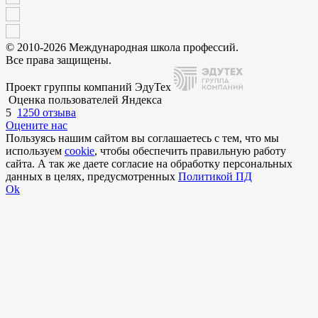
© 2010-2026 Международная школа профессий.
Все права защищены.
Проект группы компаний ЭдуТех
Оценка пользователей Яндекса
5
1250 отзыва
Оцените нас
Пользуясь нашим сайтом вы соглашаетесь с тем, что мы
используем
cookie
, чтобы обеспечить правильную работу
сайта. А так же даете согласие на обработку персональных
данных в целях, предусмотренных
Политикой ПД
Ok
Внимание!
В выбранном вами городе
на данный момент нет учебного
центра
.
Обучение по курсу проходит в
онлайн-формате
— вы сможете
пройти программу дистанционно с доступом к урокам,
материалам и поддержкой наставника.