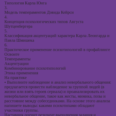
Типология Карла Юнга
3.
Модель темпераментов Дэвида Кейрси
4.
Концепция психологических типов Августа
Шутценбергера
5.
Классификация акцентуаций характера Карла Леонгарда и
Павла Шмишека
6.
Практическое применение психотипологий в профайлинге
Освоите
Темпераменты
Акцентуации
Комбинирование психотипологий
Этика применения
На практике
•
Выполните наблюдение и анализ невербального общения:
предлагается провести наблюдение за группой людей (в
жизни или взять героев сериала) и проанализировать их
невербальное общение, такое как жесты, мимика, позы и
расстояние между собеседниками. На основе этого анализа
напишете выводы: какими психотипами обладают
участники группы.
Наставник оценит результат выполнения задания и