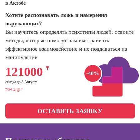
в Актобе
оптимизации
сайтов (seo-
Школа нейросетей и
Хотите распознавать ложь и намерения
продвижение
программирования
сайтов)
окружающих?
Вы научитесь определять психотипы людей, освоите
Школа психологии
Профессия
методы, которые помогут вам выстраивать
Интернет-
маркетолог
эффективное взаимодействие и не поддаваться на
Школа актерского
мастерства
манипуляции
Профессия
Менеджер по
121000
₸
маркетингу в
Школа бизнеса и
-40%
социальных
управления
скидка до 8 Августа
сетях (SMM-
менеджер)
201700
₸
Фотошкола
Профессия
Специалист по
ОСТАВИТЬ ЗАЯВКУ
Школа медиа
таргетингу
Курсы
Онлайн-обучение