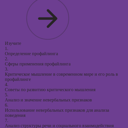
Курсы
продвижения в
социальных
сетях
Курсы
таргетированной
рекламы
Изучите
1.
Курсы
Определение профайлинга
продюсирования
2.
проектов
Сферы применения профайлинга
3.
Курсы создания
Критическое мышление в современном мире и его роль в
презентаций в
профайлинге
PowerPoint
4.
Советы по развитию критического мышления
5.
Анализ и значение невербальных признаков
6.
Использование невербальных признаков для анализа
поведения
7.
Анализ структуры речи и социального взаимодействия