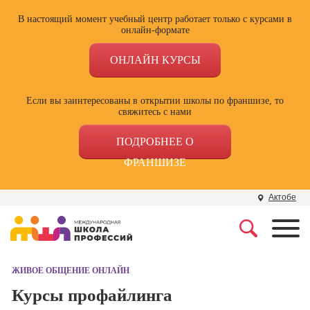
В настоящий момент учебный центр работает только с курсами в
онлайн-формате
ОНЛАЙН КУРСЫ
Если вы заинтересованы в открытии школы по франшизе, то
свяжитесь с нами
ПОДРОБНЕЕ О
ФРАНШИЗЕ
Актобе
Профессии
Школа маркетинга и
рекламы
ЖИВОЕ ОБЩЕНИЕ ОНЛАЙН
Профессия
Специалист по
Курсы профайлинга
Школа дизайна
поисковой