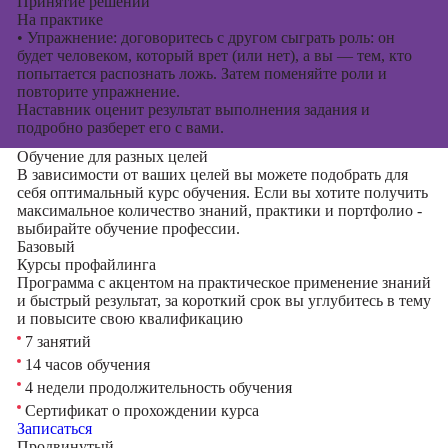
Принятие решений
На практике
•
Упражнение: договоритесь с другом сыграть роль: он
будет человеком, который врет (или нет), а вы — тем, кто
попытается распознать ложь. Затем поменяйте роли и
повторите упражнение.
Наставник оценит результат выполнения задания и
подробно разберет его с вами.
Обучение для разных целей
В зависимости от ваших целей вы можете подобрать для
себя оптимальный курс обучения. Если вы хотите получить
максимальное количество знаний, практики и портфолио -
выбирайте обучение профессии.
Базовый
Курсы профайлинга
Программа с акцентом на практическое применение знаний
и быстрый результат, за короткий срок вы углубитесь в тему
и повысите свою квалификацию
7 занятий
14 часов обучения
4 недели продолжительность обучения
Сертификат о прохождении курса
Записаться
Продвинутый