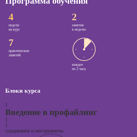
Программа обучения
Курсы
4
2
копирайтинга
недели
занятия
Курсы по
на курс
в неделю
созданию
7
контента
Курсы по
практических
занятий
поисковой
оптимизации
каждое
по
2 часа
сайтов (seo-
продвижение
сайтов)
Блоки курса
Курсы создания
и продвижения
1
сайтов на Tilda
Введение в профайлинг
Курсы
1
контекстной
1
рекламы
содержание и инструменты