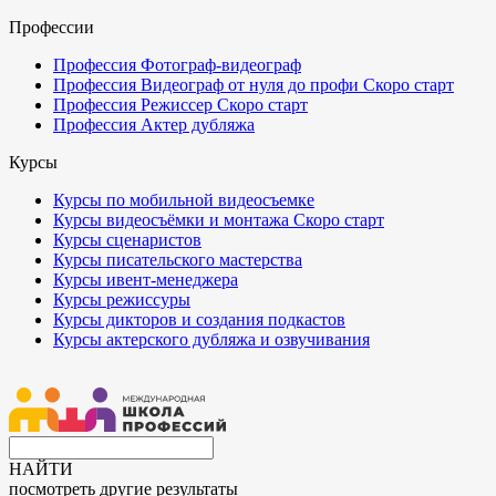
Профессии
Профессия Фотограф-видеограф
Профессия Видеограф от нуля до профи
Скоро старт
Профессия Режиссер
Скоро старт
Профессия Актер дубляжа
Курсы
Курсы по мобильной видеосъемке
Курсы видеосъёмки и монтажа
Скоро старт
Курсы сценаристов
Курсы писательского мастерства
Курсы ивент-менеджера
Курсы режиссуры
Курсы дикторов и создания подкастов
Курсы актерского дубляжа и озвучивания
НАЙТИ
посмотреть другие результаты