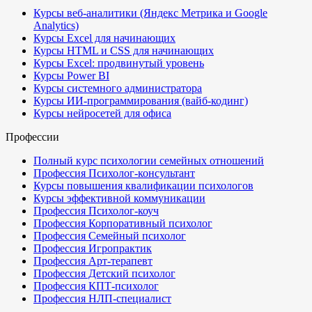
Курсы веб-аналитики (Яндекс Метрика и Google
Analytics)
Курсы Excel для начинающих
Курсы HTML и CSS для начинающих
Курсы Excel: продвинутый уровень
Курсы Power BI
Курсы системного администратора
Курсы ИИ-программирования (вайб-кодинг)
Курсы нейросетей для офиса
Профессии
Полный курс психологии семейных отношений
Профессия Психолог-консультант
Курсы повышения квалификации психологов
Курсы эффективной коммуникации
Профессия Психолог-коуч
Профессия Корпоративный психолог
Профессия Семейный психолог
Профессия Игропрактик
Профессия Арт-терапевт
Профессия Детский психолог
Профессия КПТ-психолог
Профессия НЛП-специалист